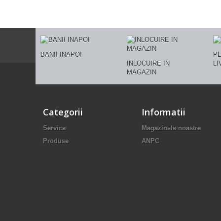
BANII INAPOI
PL
INLOCUIRE IN
LI
MAGAZIN
Categorii
Informatii
Service
Magazinele noastre
Produse
ANPC