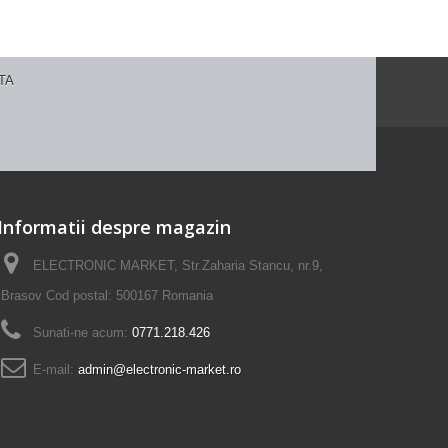
Informatii despre magazin
ELECTRONIC MARKET, Str.Zaharia Stancu, nr.9,
Brasov Cod postal: 500167 Romania
Sunati-ne acum:
0771.218.426
E-mail:
admin@electronic-market.ro