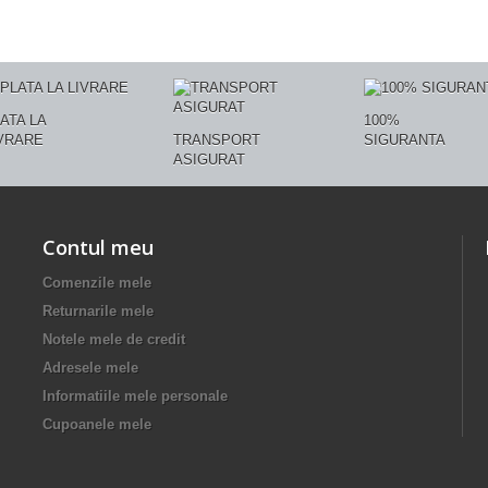
ATA LA
100%
VRARE
TRANSPORT
SIGURANTA
ASIGURAT
Contul meu
Comenzile mele
Returnarile mele
Notele mele de credit
Adresele mele
Informatiile mele personale
Cupoanele mele