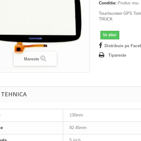
Conditie:
Produs nou
Touchscreen GPS To
TRUCK
In stoc
Distribuie pe Face
Tipareste
Mareste
A TEHNICA
e
130mm
me
82.45mm
nala
5 inch