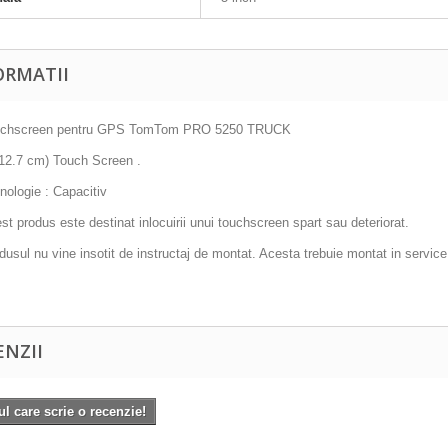
ORMATII
uchscreen pentru GPS TomTom PRO 5250 TRUCK
 (12.7 cm) Touch Screen .
nologie : Capacitiv
st produs este destinat inlocuirii unui touchscreen spart sau deteriorat.
dusul nu vine insotit de instructaj de montat. Acesta trebuie montat in service 
ENZII
ul care scrie o recenzie!