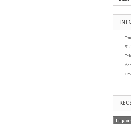
INF
To
5''
Teh
Ace
Pro
REC
Fii prim