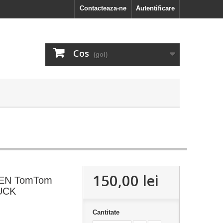
Contacteaza-ne
Autentificare
Cos
(gol)
150,00 lei
EN TomTom
UCK
Cantitate