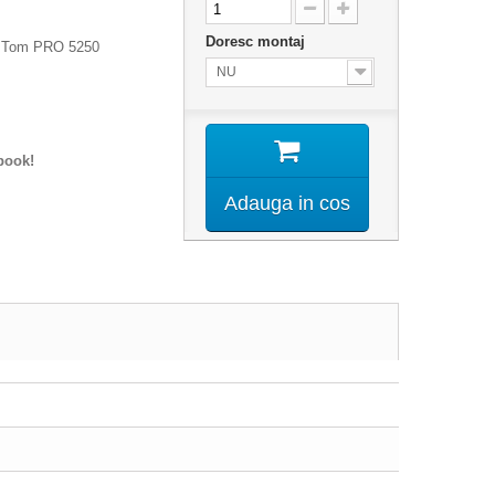
Doresc montaj
mTom PRO 5250
NU
book!
Adauga in cos