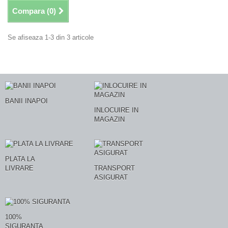
Compara (
0
)
Se afiseaza 1-3 din 3 articole
BANII INAPOI
INLOCUIRE IN
MAGAZIN
PLATA LA
LIVRARE
TRANSPORT
ASIGURAT
100%
SIGURANTA