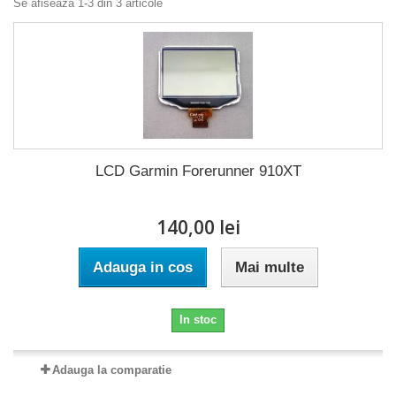
Se afiseaza 1-3 din 3 articole
LCD Garmin Forerunner 910XT
140,00 lei
Adauga in cos
Mai multe
In stoc
Adauga la comparatie