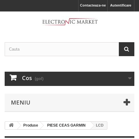
Contacteaza-ne
Autentificare
Cos
(gol)
MENIU
Produse
PIESE CEAS GARMIN
LCD