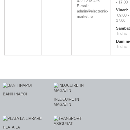
0771.218.426
- 17:00
E-mail:
Vineri:
admin@electronic-
09:00 -
market.ro
17:00
Sambat
Inchis
Dumini
Inchis
BANII INAPOI
INLOCUIRE IN
MAGAZIN
PLATA LA