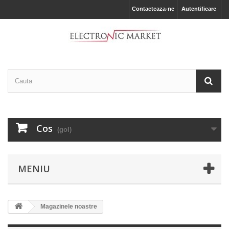
Contacteaza-ne
Autentificare
Cos
(gol)
MENIU
Magazinele noastre