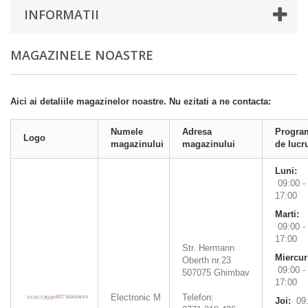
INFORMATII
MAGAZINELE NOASTRE
Aici ai detaliile magazinelor noastre. Nu ezitati a ne contacta:
Numele
Adresa
Progra
Logo
magazinului
magazinului
de lucr
Luni:
09:00 -
17:00
Marti:
09:00 -
17:00
Str. Hermann
Miercur
Oberth nr.23
09:00 -
507075
Ghimbav
17:00
Electronic M
Telefon:
Joi:
09