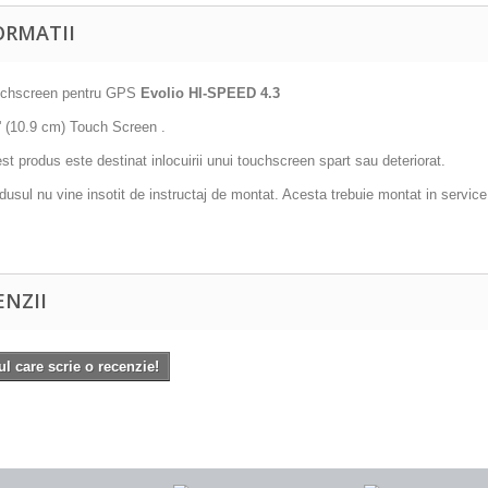
ORMATII
chscreen pentru GPS
Evolio HI-SPEED 4.3
'' (10.9 cm) Touch Screen .
st produs este destinat inlocuirii unui touchscreen spart sau deteriorat.
dusul nu vine insotit de instructaj de montat. Acesta trebuie montat in service 
ENZII
ul care scrie o recenzie!