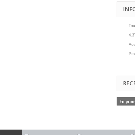
INF
Tou
4.3
Ace
Pro
REC
Fii prim