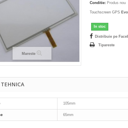
Conditie:
Produs nou
Touchscreen GPS
Evo
In stoc
Distribuie pe Face
Tipareste
Mareste
A TEHNICA
e
105mm
me
65mm