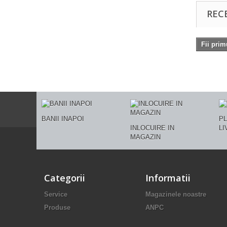
REC
Fii prim
BANII INAPOI
PL
INLOCUIRE IN
LI
MAGAZIN
Categorii
Informatii
Service
Magazinele noastre
Produse
ANPC