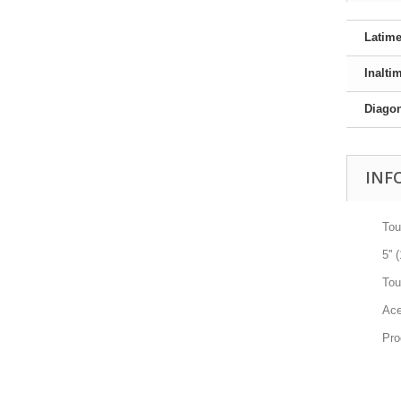
Latim
Inalti
Diago
INF
Tou
5''
Tou
Ace
Pro