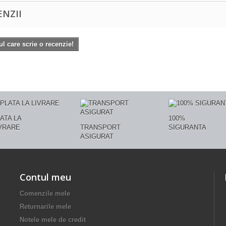
ENZII
ul care scrie o recenzie!
ATA LA
100%
VRARE
TRANSPORT
SIGURANTA
ASIGURAT
Contul meu
Comenzile mele
Returnarile mele
Notele mele de credit