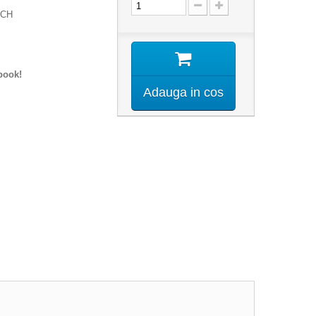
NCH
book!
Adauga in cos