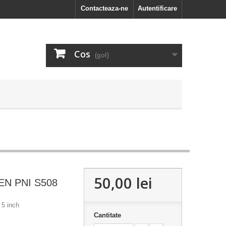
Contacteaza-ne
Autentificare
Cos
(gol)
50,00 lei
N PNI S508
 5 inch
Cantitate