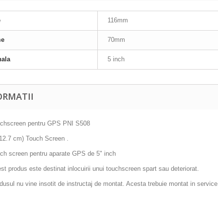
e
116mm
me
70mm
nala
5 inch
ORMATII
chscreen pentru GPS PNI S508
 (12.7 cm) Touch Screen .
ch screen pentru aparate GPS de 5" inch
st produs este destinat inlocuirii unui touchscreen spart sau deteriorat.
dusul nu vine insotit de instructaj de montat. Acesta trebuie montat in service 