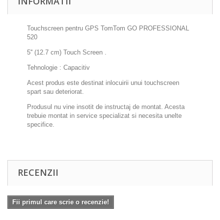
INFORMATII
Touchscreen pentru GPS TomTom GO PROFESSIONAL
520
5'' (12.7 cm) Touch Screen .
Tehnologie : Capacitiv
Acest produs este destinat inlocuirii unui touchscreen
spart sau deteriorat.
Produsul nu vine insotit de instructaj de montat. Acesta
trebuie montat in service specializat si necesita unelte
specifice.
RECENZII
Fii primul care scrie o recenzie!