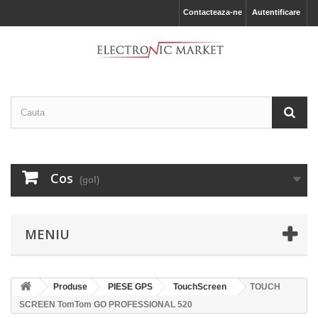
Contacteaza-ne
Autentificare
Cos
(gol)
MENIU
Produse
PIESE GPS
TouchScreen
TOUCH
SCREEN TomTom GO PROFESSIONAL 520