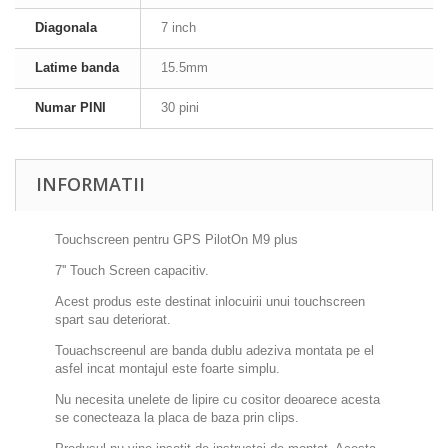
Diagonala
7 inch
Latime banda
15.5mm
Numar PINI
30 pini
INFORMATII
Touchscreen pentru GPS PilotOn M9 plus
7'' Touch Screen capacitiv.
Acest produs este destinat inlocuirii unui touchscreen
spart sau deteriorat.
Touachscreenul are banda dublu adeziva montata pe el
asfel incat montajul este foarte simplu.
Nu necesita unelete de lipire cu cositor deoarece acesta
se conecteaza la placa de baza prin clips.