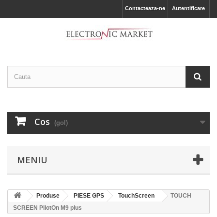
Contacteaza-ne
Autentificare
Cos
(gol)
MENIU
Produse
PIESE GPS
TouchScreen
TOUCH
SCREEN PilotOn M9 plus