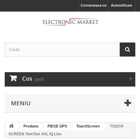
Contacteaza-ne
Autentificare
Cos
(gol)
MENIU
Produse
PIESE GPS
TouchScreen
TOUCH
SCREEN TomTom XXL IQ Live