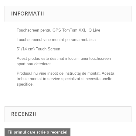
INFORMATII
Touchscreen pentru GPS TomTom XXL IQ Live
Touchscreenul vine montat pe rama metalica.
5'' (14 cm) Touch Screen .
Acest produs este destinat inlocuirii unui touchscreen
spart sau deteriorat.
Produsul nu vine insotit de instructaj de montat. Acesta
trebuie montat in service specializat si necesita unelte
specifice.
RECENZII
Fii primul care scrie o recenzie!