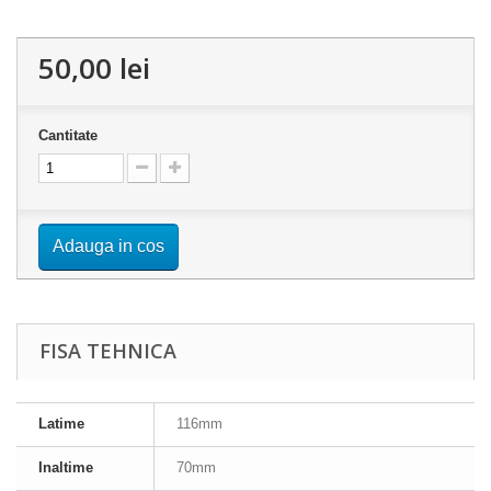
50,00 lei
Cantitate
Adauga in cos
FISA TEHNICA
Latime
116mm
Inaltime
70mm