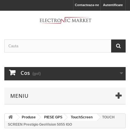
Contacteaza-ne
Autentificare
Cos
(gol)
MENIU
Produse
PIESE GPS
TouchScreen
TOUCH
SCREEN Prestigio GeoVision 5055 IGO