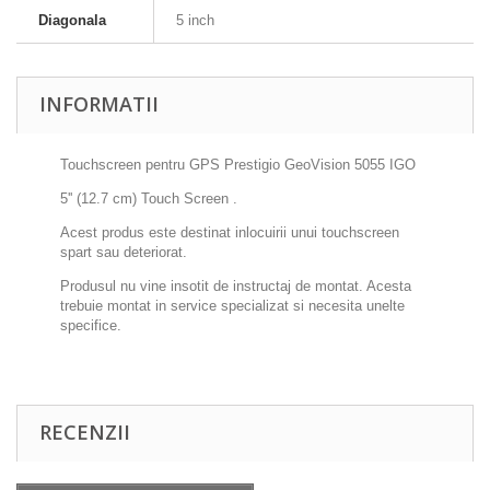
Diagonala
5 inch
INFORMATII
Touchscreen pentru GPS Prestigio GeoVision 5055 IGO
5'' (12.7 cm) Touch Screen .
Acest produs este destinat inlocuirii unui touchscreen
spart sau deteriorat.
Produsul nu vine insotit de instructaj de montat. Acesta
trebuie montat in service specializat si necesita unelte
specifice.
RECENZII