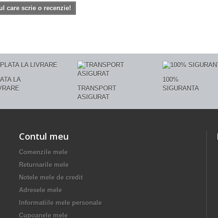
ul care scrie o recenzie!
ATA LA
100%
VRARE
TRANSPORT
SIGURANTA
ASIGURAT
Contul meu
Comenzile mele
Returnarile mele
Notele mele de credit
Adresele mele
Informatiile mele personale
Cupoanele mele