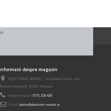
Informatii despre magazin
ELECTRONIC MARKET, Str.Zaharia Stancu, nr.9,
Brasov Cod postal: 500167 Romania
Sunati-ne acum:
0771.218.426
E-mail:
admin@electronic-market.ro