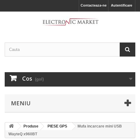
Contacteaza-ne
Autentificare
Cos
(gol)
MENIU
Produse
PIESE GPS
Mufa incarcare mini USB
WayteQ x960BT