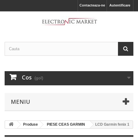
Contacteaza-ne
Autentificare
Cos
(gol)
MENIU
Produse
PIESE CEAS GARMIN
LCD Garmin fenix 1