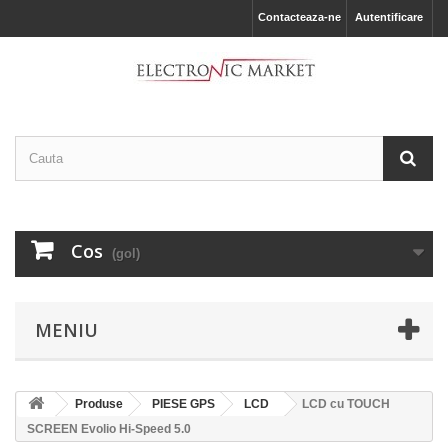
Contacteaza-ne
Autentificare
Cos
(gol)
MENIU
Produse
PIESE GPS
LCD
LCD cu TOUCH
SCREEN Evolio Hi-Speed 5.0