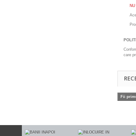
NU
Ace
Pro
POLIT
Conform
care pr
REC
Fii prim