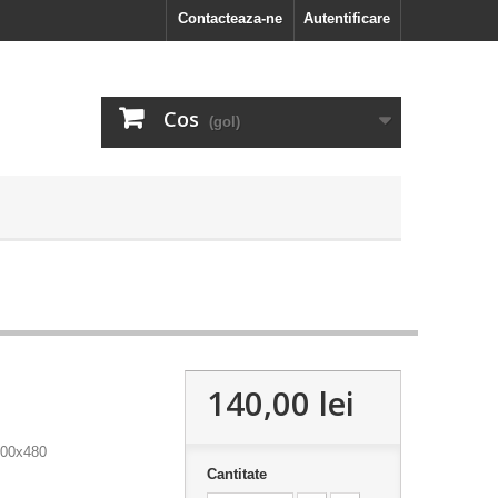
Contacteaza-ne
Autentificare
Cos
(gol)
140,00 lei
800x480
Cantitate