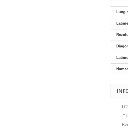
Lungi
Latim
Rezolu
Diago
Latim
Numar
INF
LC
7''
Rez