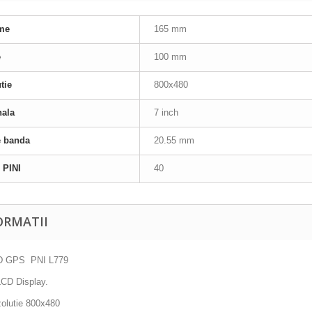
me
165 mm
e
100 mm
tie
800x480
nala
7 inch
e banda
20.55 mm
 PINI
40
ORMATII
D GPS PNI L779
 LCD Display.
olutie 800x480