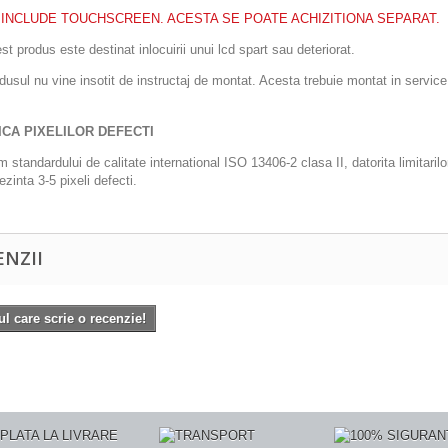
 INCLUDE TOUCHSCREEN. ACESTA SE POATE ACHIZITIONA SEPARAT.
st produs este destinat inlocuirii unui lcd spart sau deteriorat.
dusul nu vine insotit de instructaj de montat. Acesta trebuie montat in service 
ICA PIXELILOR DEFECTI
 standardului de calitate international ISO 13406-2 clasa II, datorita limitari
ezinta 3-5 pixeli defecti.
ENZII
ul care scrie o recenzie!