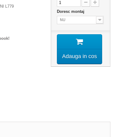
NI L779
Doresc montaj
NU
book!
Adauga in cos