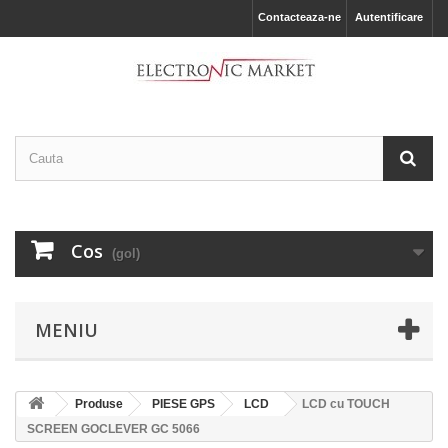
Contacteaza-ne
Autentificare
Cos
(gol)
MENIU
Produse
PIESE GPS
LCD
LCD cu TOUCH
SCREEN GOCLEVER GC 5066