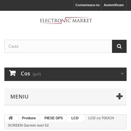
Contacteaza-ne
Autentificare
Cos
(gol)
MENIU
Produse
PIESE GPS
LCD
LCD cu TOUCH
SCREEN Garmin nuvi 52