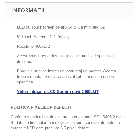
INFORMATII
LCD cu Touchscreen pentru GPS Garmin nuvi 52
5'' Touch Screen LCD Display.
Rezolutie 480x272
Acest produs este destinat inlocuirii unui lcd spart sau
deteriorat.
Produsul nu vine insotit de instructaj de montat. Acesta
trebuie montat in service specializat si necesita unelte
specifice.
Video inlocuire LCD Garmin nuvi 2460LMT
POLITICA PIXELILOR DEFECTI
Conform standardului de calitate international ISO 13406-2 clasa
II, datorita limitarilor tehnologice, nu sunt considerate defecte
ecranele LCD care prezinta 3-5 pixeli defecti.