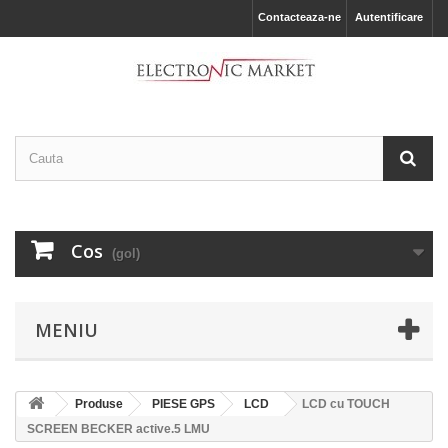
Contacteaza-ne
Autentificare
Cos
(gol)
MENIU
Produse
PIESE GPS
LCD
LCD cu TOUCH
SCREEN BECKER active.5 LMU