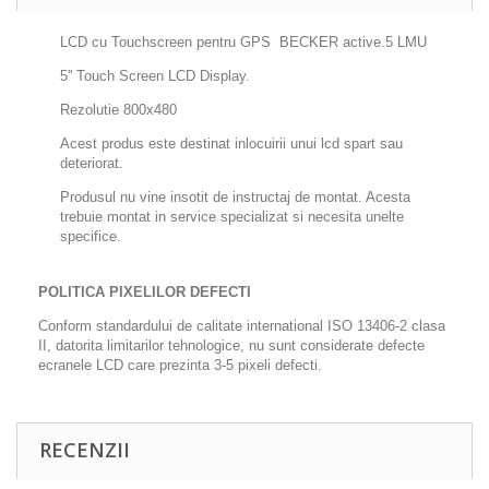
LCD cu Touchscreen pentru GPS BECKER active.5 LMU
5'' Touch Screen LCD Display.
Rezolutie 800x480
Acest produs este destinat inlocuirii unui lcd spart sau
deteriorat.
Produsul nu vine insotit de instructaj de montat. Acesta
trebuie montat in service specializat si necesita unelte
specifice.
POLITICA PIXELILOR DEFECTI
Conform standardului de calitate international ISO 13406-2 clasa
II, datorita limitarilor tehnologice, nu sunt considerate defecte
ecranele LCD care prezinta 3-5 pixeli defecti.
RECENZII