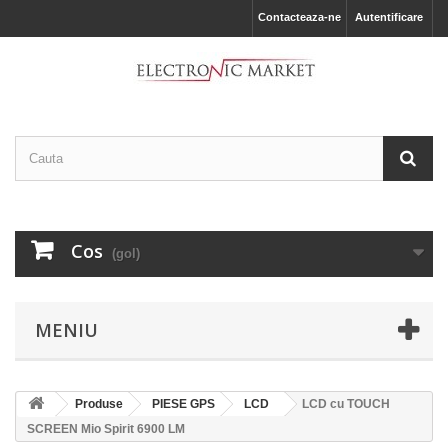
Contacteaza-ne
Autentificare
Cos
(gol)
MENIU
Produse
PIESE GPS
LCD
LCD cu TOUCH
SCREEN Mio Spirit 6900 LM