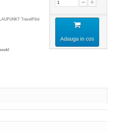
BLAUPUNKT TravelPilot
Adauga in cos
book!