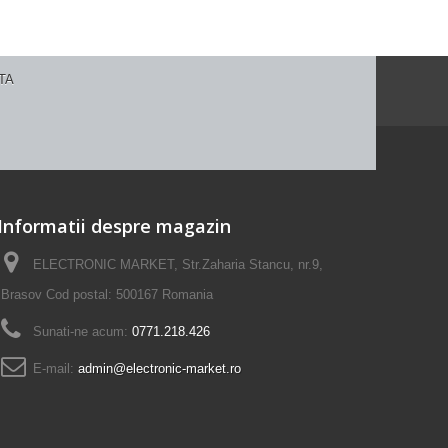
Informatii despre magazin
ELECTRONIC MARKET, Str.Zaharia Stancu, nr.9,
Brasov Cod postal: 500167 Romania
Sunati-ne acum:
0771.218.426
E-mail:
admin@electronic-market.ro