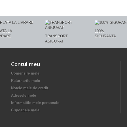
ATA LA
100%
VRARE
TRANSPORT
SIGURANTA
ASIGURAT
Contul meu
Comenzile mele
Returnarile mele
Notele mele de credit
Adresele mele
Informatiile mele personale
Cupoanele mele