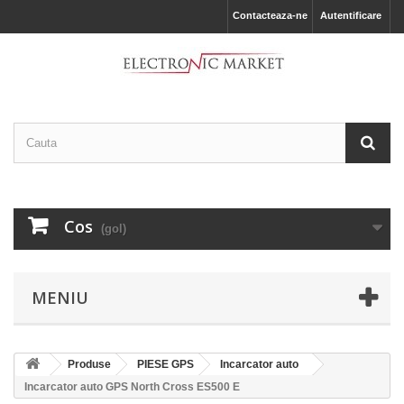
Contacteaza-ne
Autentificare
Cos
(gol)
MENIU
Produse
PIESE GPS
Incarcator auto
Incarcator auto GPS North Cross ES500 E