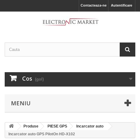
Contacteaza-ne
Autentificare
Cos
(gol)
MENIU
Produse
PIESE GPS
Incarcator auto
Incarcator auto GPS PilotOn HD-X102