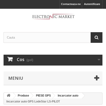
Contacteaza-ne
Autentificare
Cos
(gol)
MENIU
Produse
PIESE GPS
Incarcator auto
Incarcator auto GPS LodeStar LS-PILOT