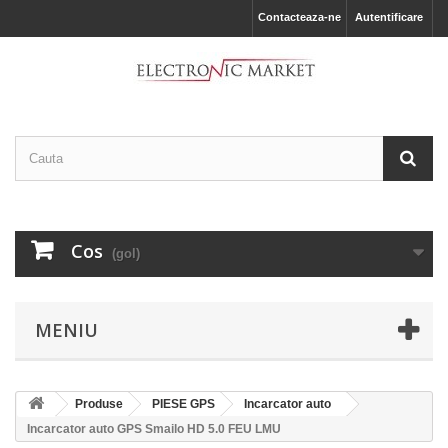
Contacteaza-ne
Autentificare
Cos
(gol)
MENIU
Produse
PIESE GPS
Incarcator auto
Incarcator auto GPS Smailo HD 5.0 FEU LMU