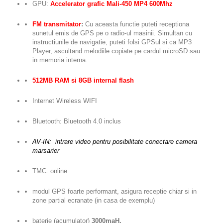
GPU:
Accelerator grafic
Mali-450 MP4 600Mhz
FM transmitator
:
Cu aceasta functie puteti receptiona
sunetul emis de GPS pe o radio-ul masinii. Simultan cu
instructiunile de navigatie, puteti folsi GPSul si ca MP3
Player, ascultand melodiile copiate pe cardul microSD sau
in memoria interna.
512MB RAM si 8GB internal flash
Internet Wireless WIFI
Bluetooth: Bluetooth 4.0 inclus
AV-IN: intrare video pentru posibilitate conectare camera
marsarier
TMC: online
modul GPS foarte performant, asigura receptie chiar si in
zone partial ecranate (in casa de exemplu)
baterie (acumulator)
3000maH.