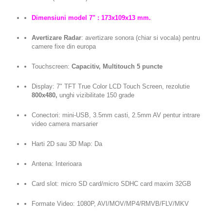
Dimensiuni model 7" : 173x109x13 mm.
Avertizare Radar
: avertizare sonora (chiar si vocala) pentru
camere fixe din europa
Touchscreen:
Capacitiv, Multitouch 5 puncte
Display: 7" TFT True Color LCD Touch Screen, rezolutie
800x480,
unghi vizibilitate 150 grade
Conectori: mini-USB, 3.5mm casti, 2.5mm AV pentur intrare
video camera marsarier
Harti 2D sau 3D Map: Da
Antena: Interioara
Card slot: micro SD card/micro SDHC card maxim 32GB
Formate Video: 1080P, AVI/MOV/MP4/RMVB/FLV/MKV