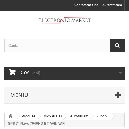
Contacteaza-ne
Autentificare
Cos
(gol)
MENIU
Produse
GPS AUTO
Autoturism
7 inch
GPS 7" Navo 7046HD BT-AVIN WIFI