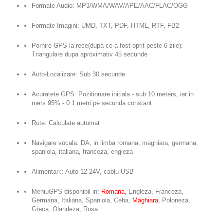
Formate Audio: MP3/WMA/WAV/APE/AAC/FLAC/OGG
Formate Imagini: UMD, TXT, PDF, HTML, RTF, FB2
Pornire GPS la rece(dupa ce a fost oprit peste 6 zile):
Triangulare dupa aproximativ 45 secunde
Auto-Localizare: Sub 30 secunde
Acuratete GPS: Pozitionare initiala - sub 10 meters, iar in
mers 95% - 0.1 metri pe secunda constant
Rute: Calculate automat
Navigare vocala: DA, in limba romana, maghiara, germana,
spaniola, italiana, franceza, engleza
Alimentari:: Auto 12-24V, cablu USB
MeniuGPS disponibil in:
Romana
, Engleza, Franceza,
Germana, Italiana, Spaniola, Ceha,
Maghiara
, Poloneza,
Greca, Olandeza, Rusa